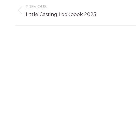
Album
PREVIOUS
navigation
Previous
Little Casting Lookbook 2025
album: