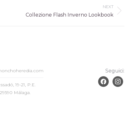
NEXT
Collezione Flash Inverno Lookbook
monchoheredia.com
Seguici:
facebook
instagram
sadó, 19-21, P.E.
 29590 Málaga.