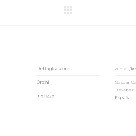
Next
album:
Dettagli account
ventas@
Ordini
Gaspar Cas
Trévenez.
Indirizzo
España