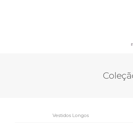
P
P
Coleção
Vestidos Longos