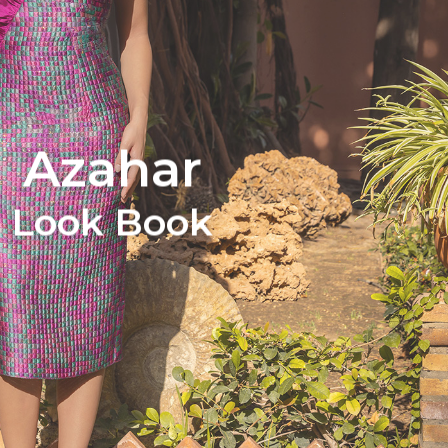
Azahar
Look Book