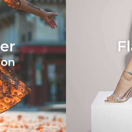
er
F
ion