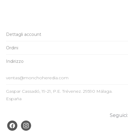
Dettagli account
Ordini
Indirizzo
ventas@monchoheredia.com
Gaspar Cassadó, 19-21, P.E. Trévenez. 29590 Málaga.
España
Seguici:
facebook
instagram