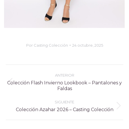
Por
Casting Colección
24 octubre, 2025
Navegación
ANTERIOR
entre
Colección Flash Invierno Lookbook – Pantalones y
Álbum
Faldas
álbumes
anterior:
SIGUIENTE
Álbum
Colección Azahar 2026 – Casting Colección
siguiente: